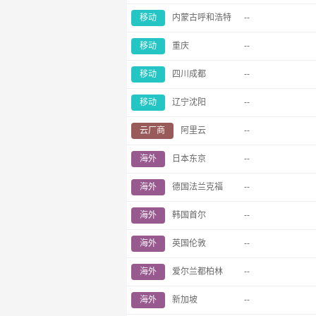
移动
内蒙古呼和浩特
--
移动
重庆
--
移动
四川成都
--
移动
辽宁沈阳
--
云厂商
阿里云
--
海外
日本东京
--
海外
德国法兰克福
--
海外
韩国首尔
--
海外
英国伦敦
--
海外
爱尔兰都柏林
--
海外
新加坡
--