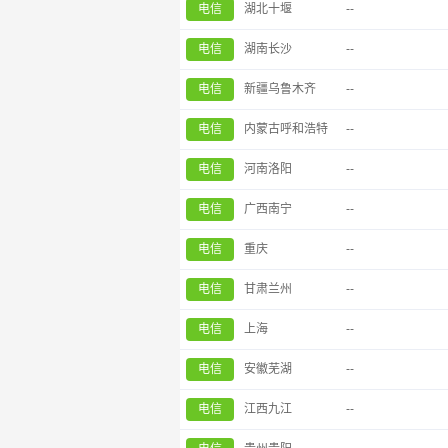
电信
湖北十堰
--
电信
湖南长沙
--
电信
新疆乌鲁木齐
--
电信
内蒙古呼和浩特
--
电信
河南洛阳
--
电信
广西南宁
--
电信
重庆
--
电信
甘肃兰州
--
电信
上海
--
电信
安徽芜湖
--
电信
江西九江
--