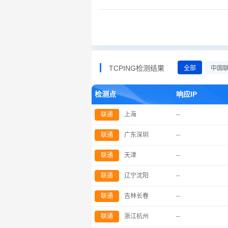
TCPING检测结果
全部
中国
检测点
响应IP
联通
上海
--
联通
广东深圳
--
联通
天津
--
联通
辽宁沈阳
--
联通
吉林长春
--
联通
浙江杭州
--