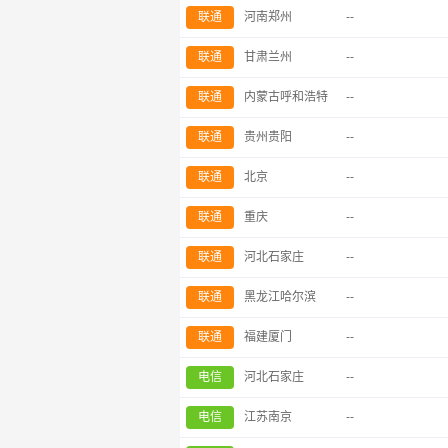
联通
河南郑州
--
联通
甘肃兰州
--
联通
内蒙古呼和浩特
--
联通
贵州贵阳
--
联通
北京
--
联通
重庆
--
联通
河北石家庄
--
联通
黑龙江哈尔滨
--
联通
福建厦门
--
电信
河北石家庄
--
电信
江苏南京
--