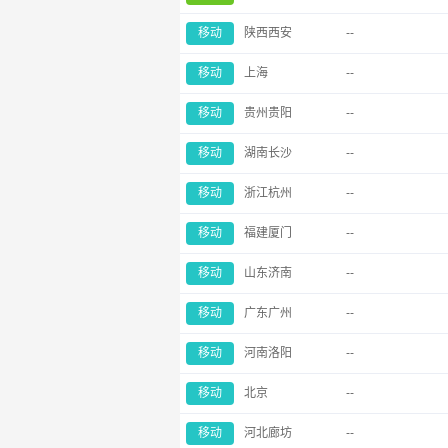
移动
陕西西安
--
移动
上海
--
移动
贵州贵阳
--
移动
湖南长沙
--
移动
浙江杭州
--
移动
福建厦门
--
移动
山东济南
--
移动
广东广州
--
移动
河南洛阳
--
移动
北京
--
移动
河北廊坊
--