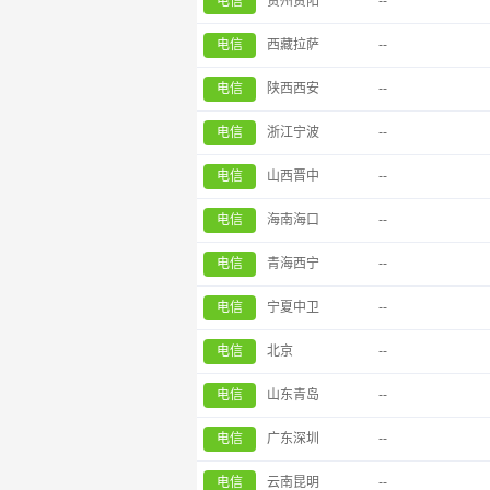
电信
贵州贵阳
--
电信
西藏拉萨
--
电信
陕西西安
--
电信
浙江宁波
--
电信
山西晋中
--
电信
海南海口
--
电信
青海西宁
--
电信
宁夏中卫
--
电信
北京
--
电信
山东青岛
--
电信
广东深圳
--
电信
云南昆明
--