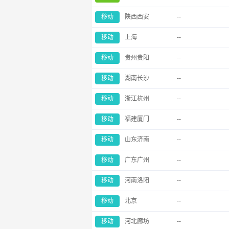
移动
陕西西安
--
移动
上海
--
移动
贵州贵阳
--
移动
湖南长沙
--
移动
浙江杭州
--
移动
福建厦门
--
移动
山东济南
--
移动
广东广州
--
移动
河南洛阳
--
移动
北京
--
移动
河北廊坊
--