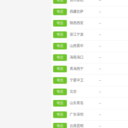
电信
贵州贵阳
--
电信
西藏拉萨
--
电信
陕西西安
--
电信
浙江宁波
--
电信
山西晋中
--
电信
海南海口
--
电信
青海西宁
--
电信
宁夏中卫
--
电信
北京
--
电信
山东青岛
--
电信
广东深圳
--
电信
云南昆明
--