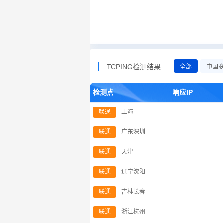
TCPING检测结果
全部
中国
检测点
响应IP
联通
上海
--
联通
广东深圳
--
联通
天津
--
联通
辽宁沈阳
--
联通
吉林长春
--
联通
浙江杭州
--