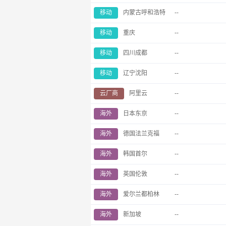
移动
内蒙古呼和浩特
--
移动
重庆
--
移动
四川成都
--
移动
辽宁沈阳
--
云厂商
阿里云
--
海外
日本东京
--
海外
德国法兰克福
--
海外
韩国首尔
--
海外
英国伦敦
--
海外
爱尔兰都柏林
--
海外
新加坡
--