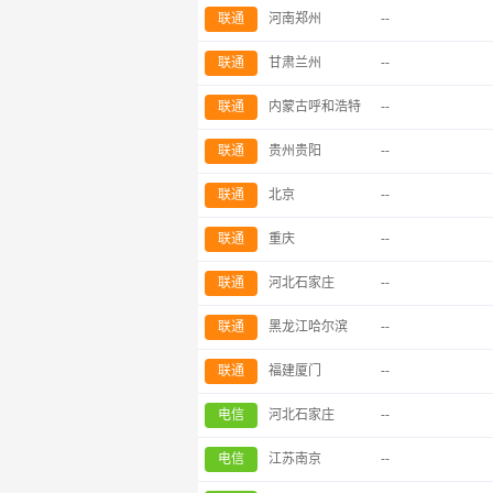
联通
河南郑州
--
联通
甘肃兰州
--
联通
内蒙古呼和浩特
--
联通
贵州贵阳
--
联通
北京
--
联通
重庆
--
联通
河北石家庄
--
联通
黑龙江哈尔滨
--
联通
福建厦门
--
电信
河北石家庄
--
电信
江苏南京
--