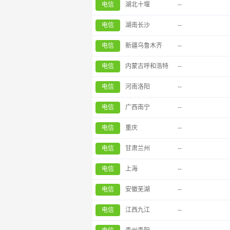
电信
湖北十堰
--
电信
湖南长沙
--
电信
新疆乌鲁木齐
--
电信
内蒙古呼和浩特
--
电信
河南洛阳
--
电信
广西南宁
--
电信
重庆
--
电信
甘肃兰州
--
电信
上海
--
电信
安徽芜湖
--
电信
江西九江
--