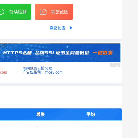
持续检测
完整截图
高级检索
广告
广告
月
国内低价云服务器
com
广告位招租：@ce8.com
最慢
平均
--
--