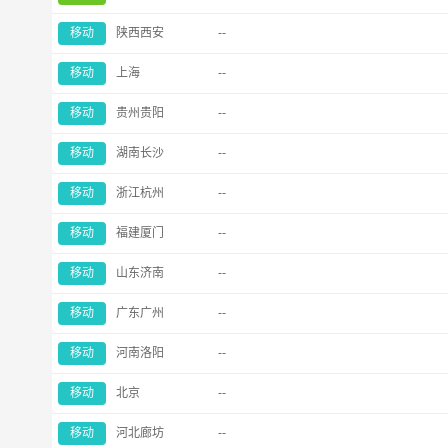
移动
陕西西安
--
移动
上海
--
移动
贵州贵阳
--
移动
湖南长沙
--
移动
浙江杭州
--
移动
福建厦门
--
移动
山东济南
--
移动
广东广州
--
移动
河南洛阳
--
移动
北京
--
移动
河北廊坊
--