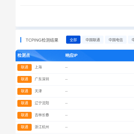
TCPING检测结果
全部
中国联通
中国电信
检测点
响应IP
联通
上海
--
联通
广东深圳
--
联通
天津
--
联通
辽宁沈阳
--
联通
吉林长春
--
联通
浙江杭州
--