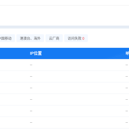
中国移动
港澳台、海外
云厂商
访问失败
0
IP位置
--
--
--
--
--
--
--
--
--
--
--
--