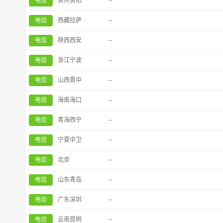
电信
贵州贵阳
--
电信
西藏拉萨
--
电信
陕西西安
--
电信
浙江宁波
--
电信
山西晋中
--
电信
海南海口
--
电信
青海西宁
--
电信
宁夏中卫
--
电信
北京
--
电信
山东青岛
--
电信
广东深圳
--
电信
云南昆明
--