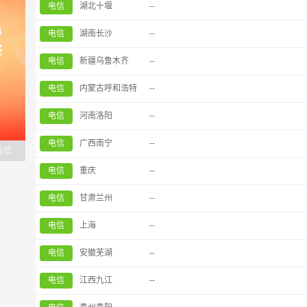
电信
湖北十堰
--
电信
湖南长沙
--
电信
新疆乌鲁木齐
--
电信
内蒙古呼和浩特
--
电信
河南洛阳
--
电信
广西南宁
--
告位
电信
重庆
--
电信
甘肃兰州
--
电信
上海
--
电信
安徽芜湖
--
电信
江西九江
--