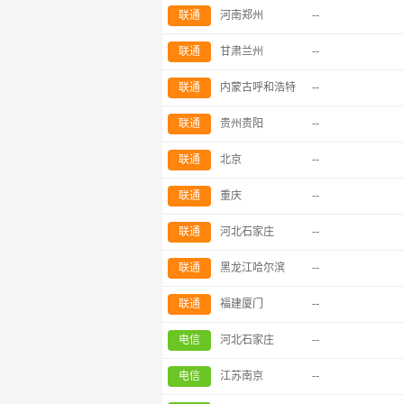
联通
河南郑州
--
联通
甘肃兰州
--
联通
内蒙古呼和浩特
--
联通
贵州贵阳
--
联通
北京
--
联通
重庆
--
联通
河北石家庄
--
联通
黑龙江哈尔滨
--
联通
福建厦门
--
电信
河北石家庄
--
电信
江苏南京
--