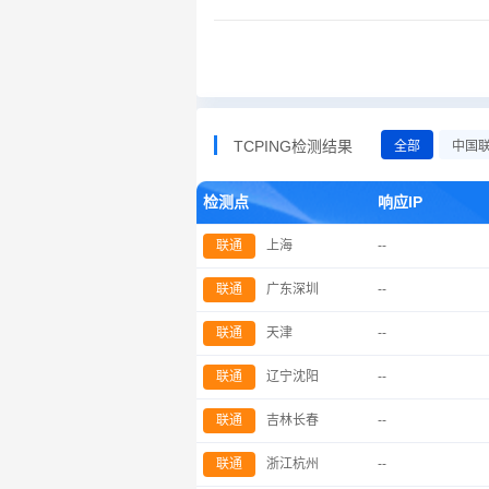
TCPING检测结果
全部
中国
检测点
响应IP
联通
上海
--
联通
广东深圳
--
联通
天津
--
联通
辽宁沈阳
--
联通
吉林长春
--
联通
浙江杭州
--