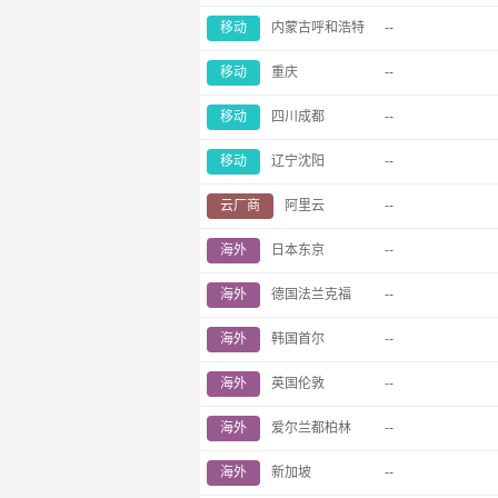
移动
内蒙古呼和浩特
--
移动
重庆
--
移动
四川成都
--
移动
辽宁沈阳
--
云厂商
阿里云
--
海外
日本东京
--
海外
德国法兰克福
--
海外
韩国首尔
--
海外
英国伦敦
--
海外
爱尔兰都柏林
--
海外
新加坡
--