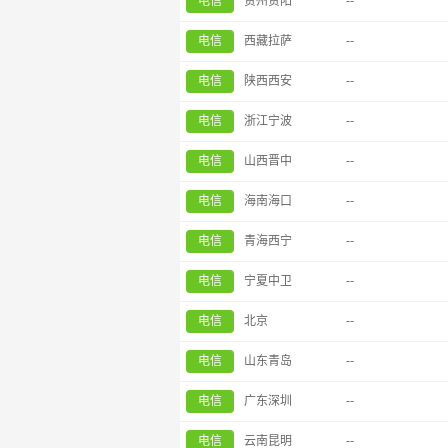
电信
贵州贵阳
--
电信
西藏拉萨
--
电信
陕西西安
--
电信
浙江宁波
--
电信
山西晋中
--
电信
海南海口
--
电信
青海西宁
--
电信
宁夏中卫
--
电信
北京
--
电信
山东青岛
--
电信
广东深圳
--
电信
云南昆明
--