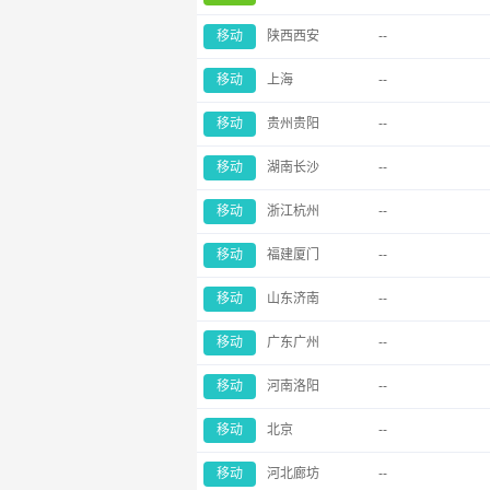
移动
陕西西安
--
移动
上海
--
移动
贵州贵阳
--
移动
湖南长沙
--
移动
浙江杭州
--
移动
福建厦门
--
移动
山东济南
--
移动
广东广州
--
移动
河南洛阳
--
移动
北京
--
移动
河北廊坊
--