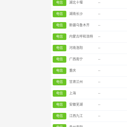
电信
湖北十堰
--
电信
湖南长沙
--
电信
新疆乌鲁木齐
--
电信
内蒙古呼和浩特
--
电信
河南洛阳
--
电信
广西南宁
--
电信
重庆
--
电信
甘肃兰州
--
电信
上海
--
电信
安徽芜湖
--
电信
江西九江
--