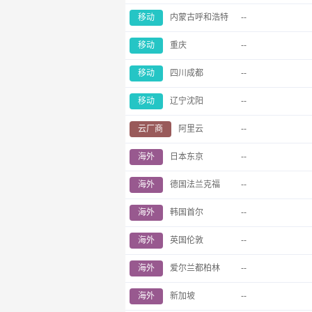
移动
内蒙古呼和浩特
--
移动
重庆
--
移动
四川成都
--
移动
辽宁沈阳
--
云厂商
阿里云
--
海外
日本东京
--
海外
德国法兰克福
--
海外
韩国首尔
--
海外
英国伦敦
--
海外
爱尔兰都柏林
--
海外
新加坡
--