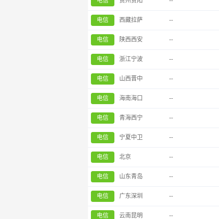
电信
贵州贵阳
--
电信
西藏拉萨
--
电信
陕西西安
--
电信
浙江宁波
--
电信
山西晋中
--
电信
海南海口
--
电信
青海西宁
--
电信
宁夏中卫
--
电信
北京
--
电信
山东青岛
--
电信
广东深圳
--
电信
云南昆明
--