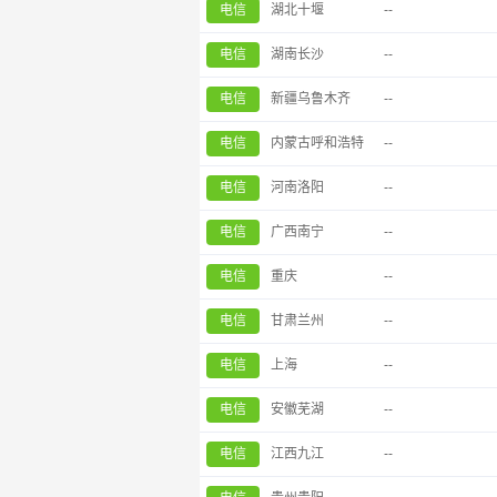
电信
湖北十堰
--
电信
湖南长沙
--
电信
新疆乌鲁木齐
--
电信
内蒙古呼和浩特
--
电信
河南洛阳
--
电信
广西南宁
--
电信
重庆
--
电信
甘肃兰州
--
电信
上海
--
电信
安徽芜湖
--
电信
江西九江
--