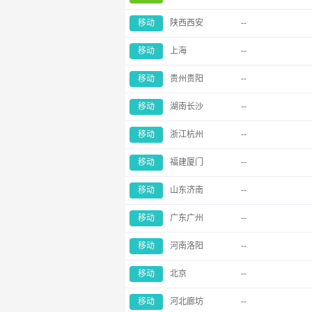
移动
陕西西安
--
移动
上海
--
移动
贵州贵阳
--
移动
湖南长沙
--
移动
浙江杭州
--
移动
福建厦门
--
移动
山东济南
--
移动
广东广州
--
移动
河南洛阳
--
移动
北京
--
移动
河北廊坊
--