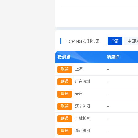
TCPING检测结果
全部
中国
检测点
响应IP
联通
上海
--
联通
广东深圳
--
联通
天津
--
联通
辽宁沈阳
--
联通
吉林长春
--
联通
浙江杭州
--