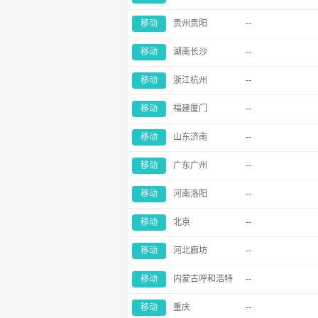
移动
贵州贵阳
--
移动
湖南长沙
--
移动
浙江杭州
--
移动
福建厦门
--
移动
山东济南
--
移动
广东广州
--
移动
河南洛阳
--
移动
北京
--
移动
河北廊坊
--
移动
内蒙古呼和浩特
--
移动
重庆
--