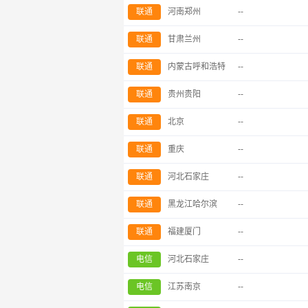
联通
河南郑州
--
联通
甘肃兰州
--
联通
内蒙古呼和浩特
--
联通
贵州贵阳
--
联通
北京
--
联通
重庆
--
联通
河北石家庄
--
联通
黑龙江哈尔滨
--
联通
福建厦门
--
电信
河北石家庄
--
电信
江苏南京
--