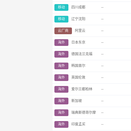
移动
四川成都
--
移动
辽宁沈阳
--
云厂商
阿里云
--
海外
日本东京
--
海外
德国法兰克福
--
海外
韩国首尔
--
海外
英国伦敦
--
海外
爱尔兰都柏林
--
海外
新加坡
--
海外
瑞典斯德哥尔摩
--
海外
印度孟买
--