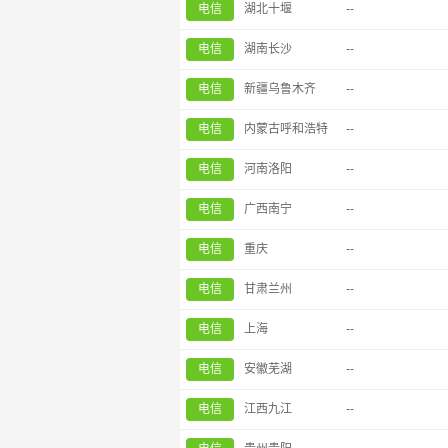
电信
湖北十堰
--
电信
湖南长沙
--
电信
新疆乌鲁木齐
--
电信
内蒙古呼和浩特
--
电信
河南洛阳
--
电信
广西南宁
--
电信
重庆
--
电信
甘肃兰州
--
电信
上海
--
电信
安徽芜湖
--
电信
江西九江
--