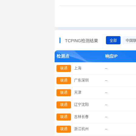
TCPING检测结果
全部
中国
检测点
响应IP
联通
上海
--
联通
广东深圳
--
联通
天津
--
联通
辽宁沈阳
--
联通
吉林长春
--
联通
浙江杭州
--