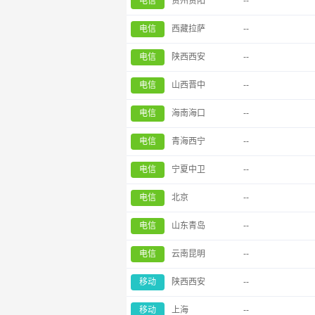
电信
贵州贵阳
--
电信
西藏拉萨
--
电信
陕西西安
--
电信
山西晋中
--
电信
海南海口
--
电信
青海西宁
--
电信
宁夏中卫
--
电信
北京
--
电信
山东青岛
--
电信
云南昆明
--
移动
陕西西安
--
移动
上海
--