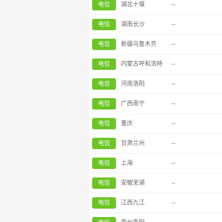
电信
湖北十堰
--
电信
湖南长沙
--
电信
新疆乌鲁木齐
--
电信
内蒙古呼和浩特
--
电信
河南洛阳
--
电信
广西南宁
--
电信
重庆
--
电信
甘肃兰州
--
电信
上海
--
电信
安徽芜湖
--
电信
江西九江
--