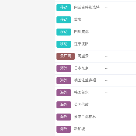
移动
内蒙古呼和浩特
--
移动
重庆
--
移动
四川成都
--
移动
辽宁沈阳
--
云厂商
阿里云
--
海外
日本东京
--
海外
德国法兰克福
--
海外
韩国首尔
--
海外
英国伦敦
--
海外
爱尔兰都柏林
--
海外
新加坡
--