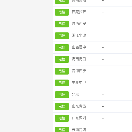
电信
贵州贵阳
--
电信
西藏拉萨
--
电信
陕西西安
--
电信
浙江宁波
--
电信
山西晋中
--
电信
海南海口
--
电信
青海西宁
--
电信
宁夏中卫
--
电信
北京
--
电信
山东青岛
--
电信
广东深圳
--
电信
云南昆明
--