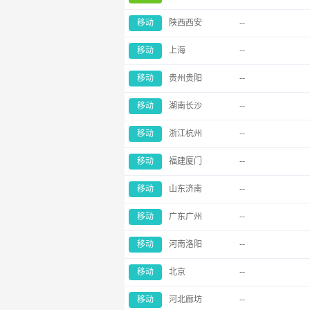
移动
陕西西安
--
移动
上海
--
移动
贵州贵阳
--
移动
湖南长沙
--
移动
浙江杭州
--
移动
福建厦门
--
移动
山东济南
--
移动
广东广州
--
移动
河南洛阳
--
移动
北京
--
移动
河北廊坊
--