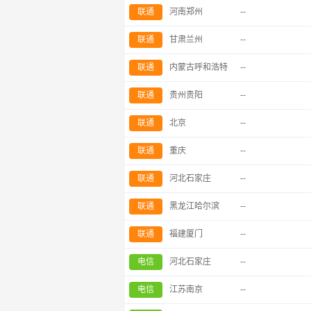
联通
河南郑州
--
联通
甘肃兰州
--
联通
内蒙古呼和浩特
--
联通
贵州贵阳
--
联通
北京
--
联通
重庆
--
联通
河北石家庄
--
联通
黑龙江哈尔滨
--
联通
福建厦门
--
电信
河北石家庄
--
电信
江苏南京
--