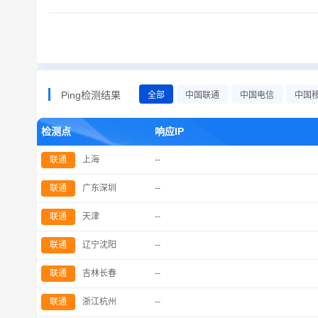
Ping检测结果
全部
中国联通
中国电信
中国
检测点
响应IP
联通
上海
--
联通
广东深圳
--
联通
天津
--
联通
辽宁沈阳
--
联通
吉林长春
--
联通
浙江杭州
--