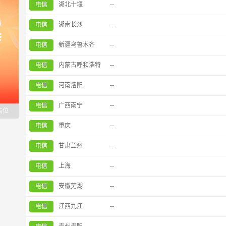
电信
湖北十堰
--
电信
湖南长沙
--
电信
新疆乌鲁木齐
--
电信
内蒙古呼和浩特
--
电信
河南洛阳
--
电信
广西南宁
--
告位
电信
重庆
--
电信
甘肃兰州
--
电信
上海
--
电信
安徽芜湖
--
电信
江西九江
--