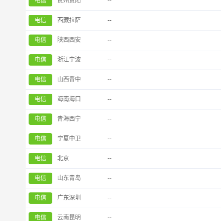
电信
贵州贵阳
--
电信
西藏拉萨
--
电信
陕西西安
--
电信
浙江宁波
--
电信
山西晋中
--
电信
海南海口
--
电信
青海西宁
--
电信
宁夏中卫
--
电信
北京
--
电信
山东青岛
--
电信
广东深圳
--
电信
云南昆明
--