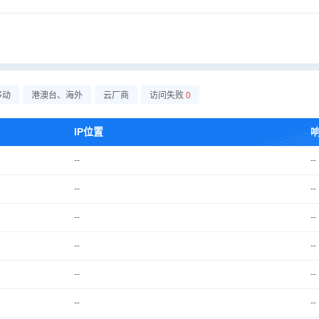
移动
港澳台、海外
云厂商
访问失败
0
IP位置
--
--
--
--
--
--
--
--
--
--
--
--