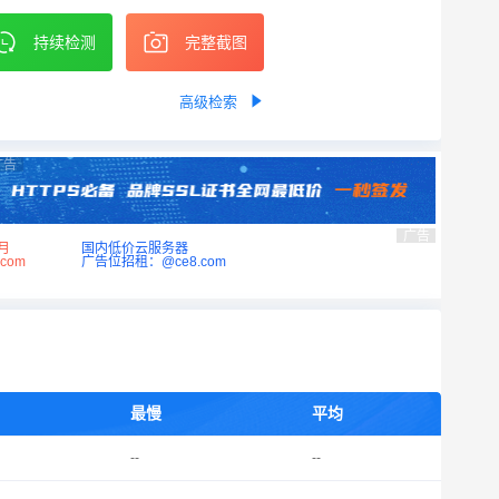
持续检测
完整截图
高级检索
广告
广告
月
国内低价云服务器
com
广告位招租：@ce8.com
最慢
平均
--
--