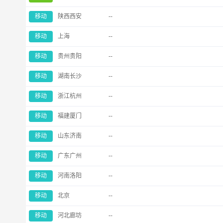
移动
陕西西安
--
移动
上海
--
移动
贵州贵阳
--
移动
湖南长沙
--
移动
浙江杭州
--
移动
福建厦门
--
移动
山东济南
--
移动
广东广州
--
移动
河南洛阳
--
移动
北京
--
移动
河北廊坊
--