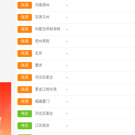
联通
河南郑州
--
联通
甘肃兰州
--
联通
内蒙古呼和浩特
--
联通
贵州贵阳
--
联通
北京
--
联通
重庆
--
联通
河北石家庄
--
联通
黑龙江哈尔滨
--
联通
福建厦门
--
电信
河北石家庄
--
电信
江苏南京
--