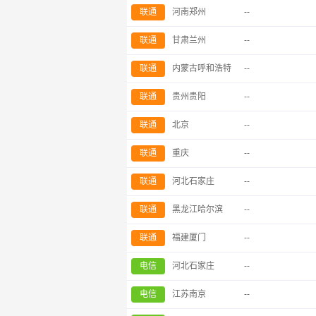
联通
河南郑州
--
联通
甘肃兰州
--
联通
内蒙古呼和浩特
--
联通
贵州贵阳
--
联通
北京
--
联通
重庆
--
联通
河北石家庄
--
联通
黑龙江哈尔滨
--
联通
福建厦门
--
电信
河北石家庄
--
电信
江苏南京
--