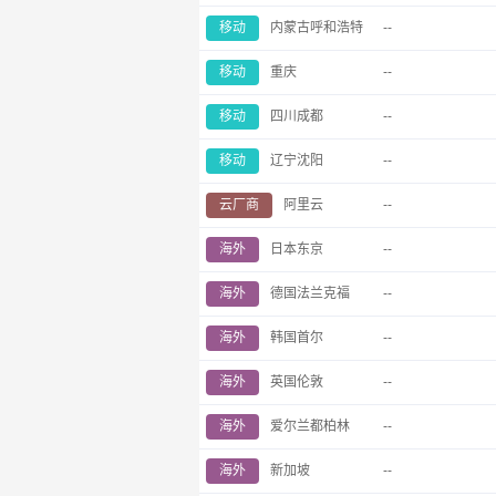
移动
内蒙古呼和浩特
--
移动
重庆
--
移动
四川成都
--
移动
辽宁沈阳
--
云厂商
阿里云
--
海外
日本东京
--
海外
德国法兰克福
--
海外
韩国首尔
--
海外
英国伦敦
--
海外
爱尔兰都柏林
--
海外
新加坡
--