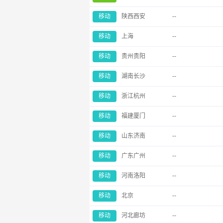
移动
陕西西安
--
移动
上海
--
移动
贵州贵阳
--
移动
湖南长沙
--
移动
浙江杭州
--
移动
福建厦门
--
移动
山东济南
--
移动
广东广州
--
移动
河南洛阳
--
移动
北京
--
移动
河北廊坊
--