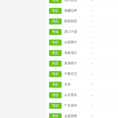
电信
贵州贵阳
--
电信
西藏拉萨
--
电信
陕西西安
--
电信
浙江宁波
--
电信
山西晋中
--
电信
海南海口
--
电信
青海西宁
--
电信
宁夏中卫
--
电信
北京
--
电信
山东青岛
--
电信
广东深圳
--
电信
云南昆明
--