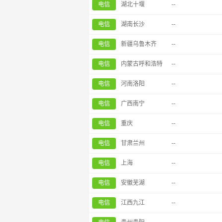
电信
湖北十堰
--
电信
湖南长沙
--
电信
新疆乌鲁木齐
--
电信
内蒙古呼和浩特
--
电信
河南洛阳
--
电信
广西南宁
--
电信
重庆
--
电信
甘肃兰州
--
电信
上海
--
电信
安徽芜湖
--
电信
江西九江
--