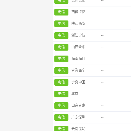
电信
贵州贵阳
--
电信
西藏拉萨
--
电信
陕西西安
--
电信
浙江宁波
--
电信
山西晋中
--
电信
海南海口
--
电信
青海西宁
--
电信
宁夏中卫
--
电信
北京
--
电信
山东青岛
--
电信
广东深圳
--
电信
云南昆明
--