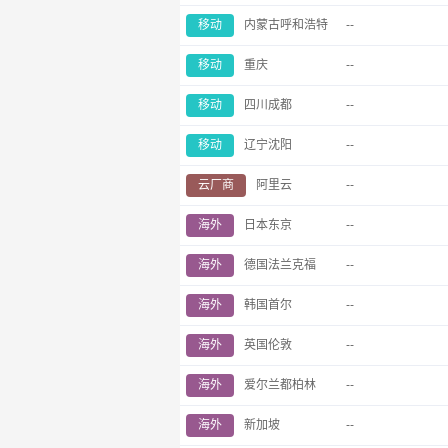
移动
内蒙古呼和浩特
--
移动
重庆
--
移动
四川成都
--
移动
辽宁沈阳
--
云厂商
阿里云
--
海外
日本东京
--
海外
德国法兰克福
--
海外
韩国首尔
--
海外
英国伦敦
--
海外
爱尔兰都柏林
--
海外
新加坡
--