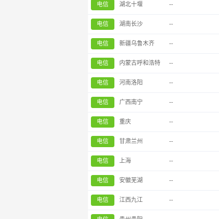
电信
湖北十堰
--
电信
湖南长沙
--
电信
新疆乌鲁木齐
--
电信
内蒙古呼和浩特
--
电信
河南洛阳
--
电信
广西南宁
--
电信
重庆
--
电信
甘肃兰州
--
电信
上海
--
电信
安徽芜湖
--
电信
江西九江
--