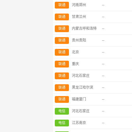
联通
河南郑州
--
联通
甘肃兰州
--
联通
内蒙古呼和浩特
--
联通
贵州贵阳
--
联通
北京
--
联通
重庆
--
联通
河北石家庄
--
联通
黑龙江哈尔滨
--
联通
福建厦门
--
电信
河北石家庄
--
电信
江苏南京
--