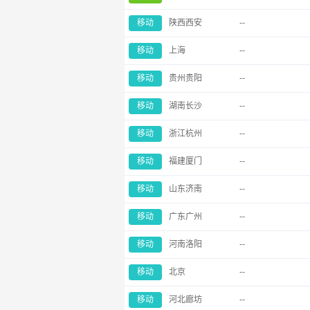
移动
陕西西安
--
移动
上海
--
移动
贵州贵阳
--
移动
湖南长沙
--
移动
浙江杭州
--
移动
福建厦门
--
移动
山东济南
--
移动
广东广州
--
移动
河南洛阳
--
移动
北京
--
移动
河北廊坊
--