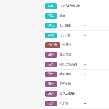
移动
内蒙古呼和浩特
--
移动
重庆
--
移动
四川成都
--
移动
辽宁沈阳
--
云厂商
阿里云
--
海外
日本东京
--
海外
德国法兰克福
--
海外
韩国首尔
--
海外
英国伦敦
--
海外
爱尔兰都柏林
--
海外
新加坡
--