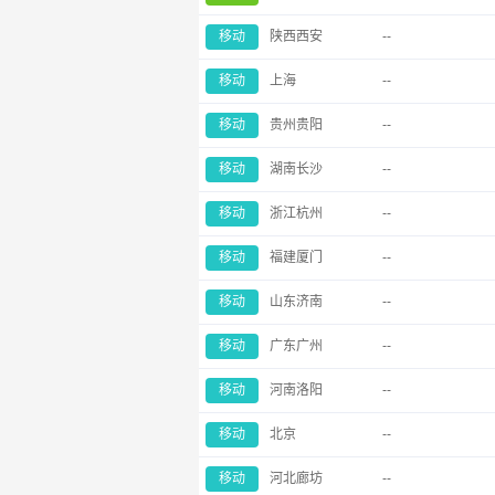
移动
陕西西安
--
移动
上海
--
移动
贵州贵阳
--
移动
湖南长沙
--
移动
浙江杭州
--
移动
福建厦门
--
移动
山东济南
--
移动
广东广州
--
移动
河南洛阳
--
移动
北京
--
移动
河北廊坊
--