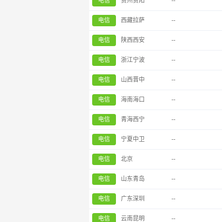
电信
贵州贵阳
--
电信
西藏拉萨
--
电信
陕西西安
--
电信
浙江宁波
--
电信
山西晋中
--
电信
海南海口
--
电信
青海西宁
--
电信
宁夏中卫
--
电信
北京
--
电信
山东青岛
--
电信
广东深圳
--
电信
云南昆明
--