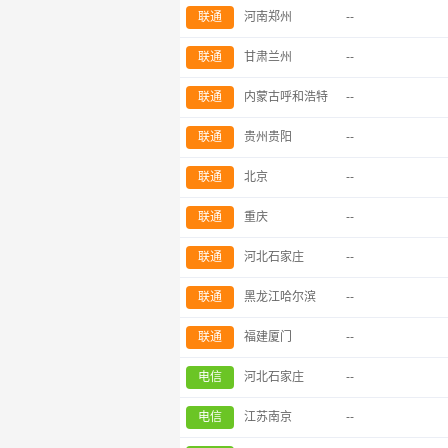
联通
河南郑州
--
联通
甘肃兰州
--
联通
内蒙古呼和浩特
--
联通
贵州贵阳
--
联通
北京
--
联通
重庆
--
联通
河北石家庄
--
联通
黑龙江哈尔滨
--
联通
福建厦门
--
电信
河北石家庄
--
电信
江苏南京
--