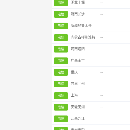
电信
湖北十堰
--
电信
湖南长沙
--
电信
新疆乌鲁木齐
--
电信
内蒙古呼和浩特
--
电信
河南洛阳
--
电信
广西南宁
--
电信
重庆
--
电信
甘肃兰州
--
电信
上海
--
电信
安徽芜湖
--
电信
江西九江
--