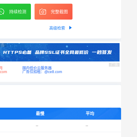
持续检测
完整截图
高级检索
广告
广告
月
国内低价云服务器
com
广告位招租：@ce8.com
最慢
平均
--
--