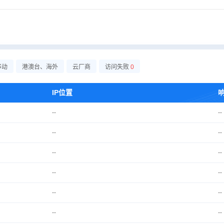
移动
港澳台、海外
云厂商
访问失败
0
IP位置
--
--
--
--
--
--
--
--
--
--
--
--