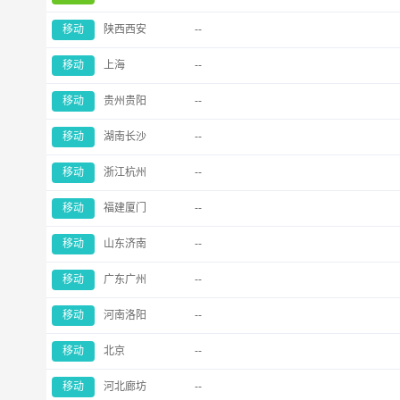
移动
陕西西安
--
移动
上海
--
移动
贵州贵阳
--
移动
湖南长沙
--
移动
浙江杭州
--
移动
福建厦门
--
移动
山东济南
--
移动
广东广州
--
移动
河南洛阳
--
移动
北京
--
移动
河北廊坊
--