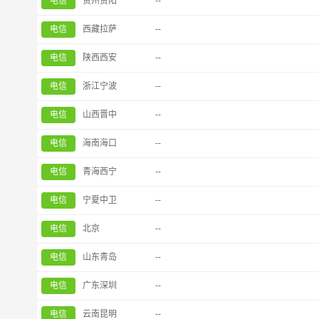
电信
贵州贵阳
--
电信
西藏拉萨
--
电信
陕西西安
--
电信
浙江宁波
--
电信
山西晋中
--
电信
海南海口
--
电信
青海西宁
--
电信
宁夏中卫
--
电信
北京
--
电信
山东青岛
--
电信
广东深圳
--
电信
云南昆明
--