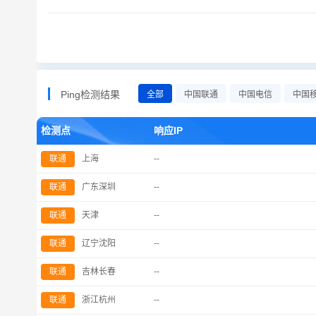
Ping检测结果
全部
中国联通
中国电信
中国
检测点
响应IP
联通
上海
--
联通
广东深圳
--
联通
天津
--
联通
辽宁沈阳
--
联通
吉林长春
--
联通
浙江杭州
--