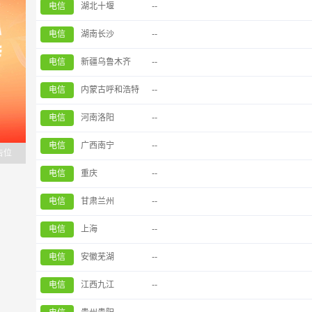
电信
湖北十堰
--
电信
湖南长沙
--
电信
新疆乌鲁木齐
--
电信
内蒙古呼和浩特
--
电信
河南洛阳
--
电信
广西南宁
--
告位
电信
重庆
--
电信
甘肃兰州
--
电信
上海
--
电信
安徽芜湖
--
电信
江西九江
--