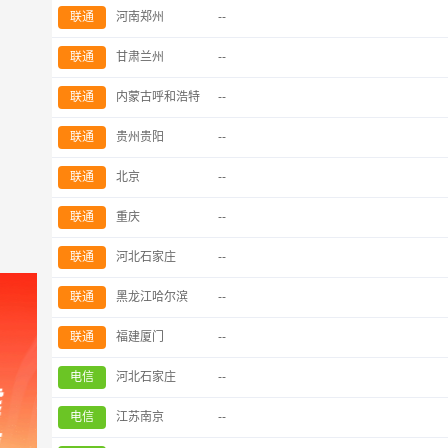
联通
河南郑州
--
联通
甘肃兰州
--
联通
内蒙古呼和浩特
--
联通
贵州贵阳
--
联通
北京
--
联通
重庆
--
联通
河北石家庄
--
联通
黑龙江哈尔滨
--
联通
福建厦门
--
电信
河北石家庄
--
电信
江苏南京
--