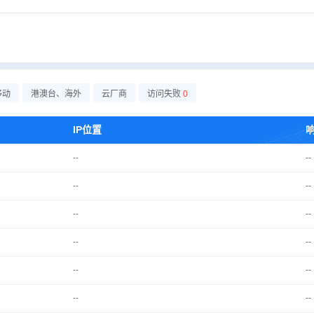
移动
港澳台、海外
云厂商
访问失败
0
IP位置
--
--
--
--
--
--
--
--
--
--
--
--