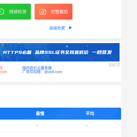
持续检测
完整截图
高级检索
广告
广告
月
国内低价云服务器
com
广告位招租：@ce8.com
最慢
平均
--
--