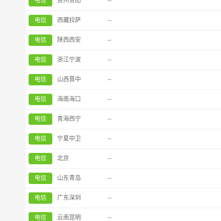
电信
贵州贵阳
--
电信
西藏拉萨
--
电信
陕西西安
--
电信
浙江宁波
--
电信
山西晋中
--
电信
海南海口
--
电信
青海西宁
--
电信
宁夏中卫
--
电信
北京
--
电信
山东青岛
--
电信
广东深圳
--
电信
云南昆明
--