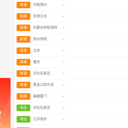
联通
河南郑州
--
联通
甘肃兰州
--
联通
内蒙古呼和浩特
--
联通
贵州贵阳
--
联通
北京
--
联通
重庆
--
联通
河北石家庄
--
联通
黑龙江哈尔滨
--
联通
福建厦门
--
电信
河北石家庄
--
电信
江苏南京
--