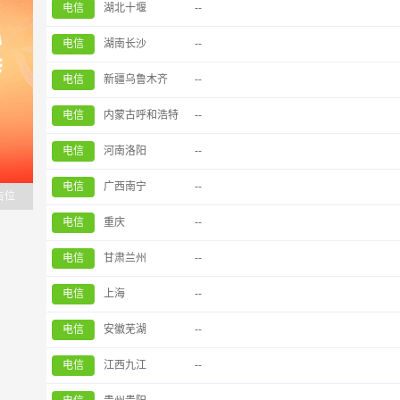
电信
湖北十堰
--
电信
湖南长沙
--
电信
新疆乌鲁木齐
--
电信
内蒙古呼和浩特
--
电信
河南洛阳
--
电信
广西南宁
--
告位
电信
重庆
--
电信
甘肃兰州
--
电信
上海
--
电信
安徽芜湖
--
电信
江西九江
--