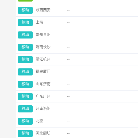
移动
陕西西安
--
移动
上海
--
移动
贵州贵阳
--
移动
湖南长沙
--
移动
浙江杭州
--
移动
福建厦门
--
移动
山东济南
--
移动
广东广州
--
移动
河南洛阳
--
移动
北京
--
移动
河北廊坊
--