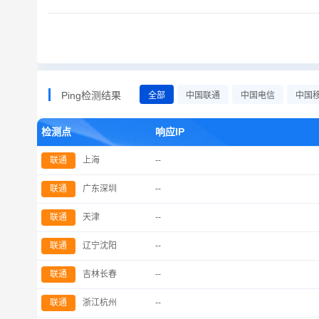
Ping检测结果
全部
中国联通
中国电信
中国
检测点
响应IP
联通
上海
--
联通
广东深圳
--
联通
天津
--
联通
辽宁沈阳
--
联通
吉林长春
--
联通
浙江杭州
--