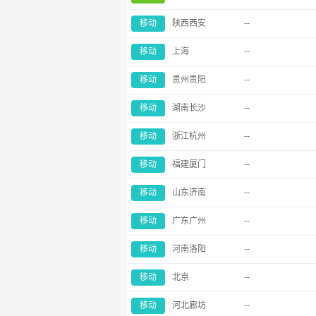
移动
陕西西安
--
移动
上海
--
移动
贵州贵阳
--
移动
湖南长沙
--
移动
浙江杭州
--
移动
福建厦门
--
移动
山东济南
--
移动
广东广州
--
移动
河南洛阳
--
移动
北京
--
移动
河北廊坊
--