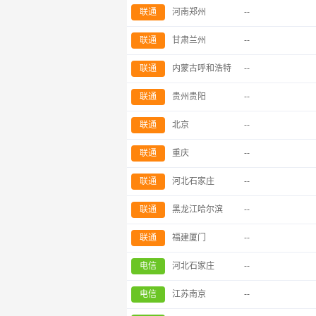
联通
河南郑州
--
联通
甘肃兰州
--
联通
内蒙古呼和浩特
--
联通
贵州贵阳
--
联通
北京
--
联通
重庆
--
联通
河北石家庄
--
联通
黑龙江哈尔滨
--
联通
福建厦门
--
电信
河北石家庄
--
电信
江苏南京
--