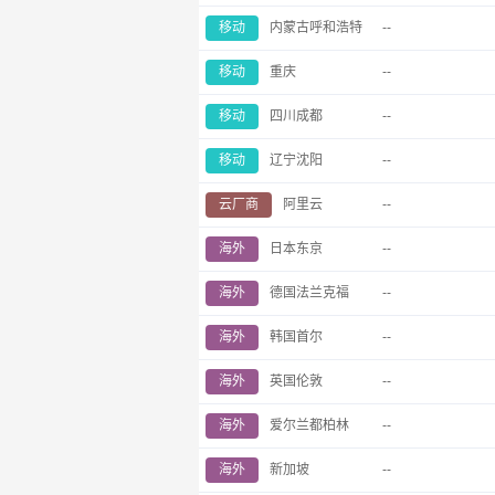
移动
内蒙古呼和浩特
--
移动
重庆
--
移动
四川成都
--
移动
辽宁沈阳
--
云厂商
阿里云
--
海外
日本东京
--
海外
德国法兰克福
--
海外
韩国首尔
--
海外
英国伦敦
--
海外
爱尔兰都柏林
--
海外
新加坡
--