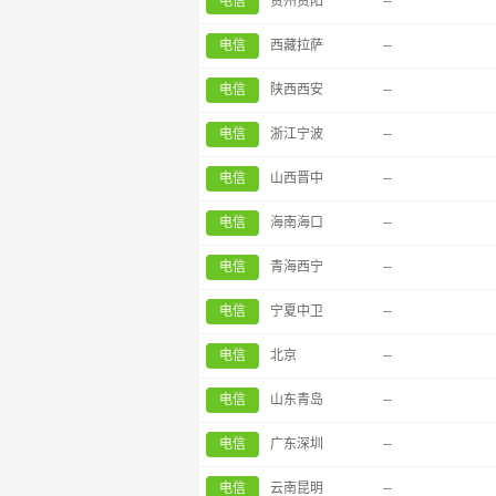
电信
贵州贵阳
--
电信
西藏拉萨
--
电信
陕西西安
--
电信
浙江宁波
--
电信
山西晋中
--
电信
海南海口
--
电信
青海西宁
--
电信
宁夏中卫
--
电信
北京
--
电信
山东青岛
--
电信
广东深圳
--
电信
云南昆明
--