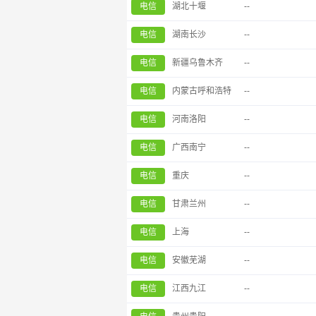
电信
湖北十堰
--
电信
湖南长沙
--
电信
新疆乌鲁木齐
--
电信
内蒙古呼和浩特
--
电信
河南洛阳
--
电信
广西南宁
--
电信
重庆
--
电信
甘肃兰州
--
电信
上海
--
电信
安徽芜湖
--
电信
江西九江
--