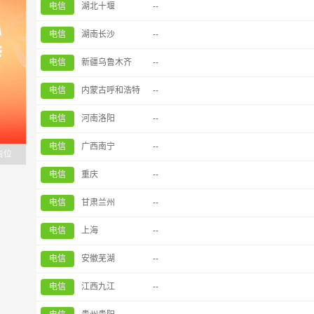
电信
湖北十堰
--
电信
湖南长沙
--
电信
新疆乌鲁木齐
--
电信
内蒙古呼和浩特
--
电信
河南洛阳
--
电信
广西南宁
--
告位
电信
重庆
--
电信
甘肃兰州
--
电信
上海
--
电信
安徽芜湖
--
电信
江西九江
--