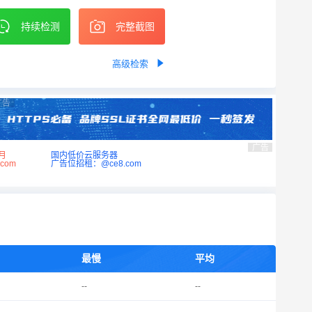
持续检测
完整截图
高级检索
广告
广告
月
国内低价云服务器
com
广告位招租：@ce8.com
最慢
平均
--
--