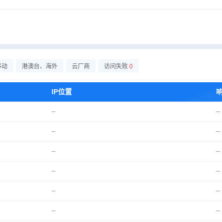
移动
港澳台、海外
云厂商
访问失败
0
IP位置
--
--
--
--
--
--
--
--
--
--
--
--