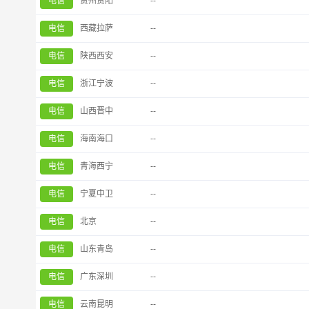
电信
贵州贵阳
--
电信
西藏拉萨
--
电信
陕西西安
--
电信
浙江宁波
--
电信
山西晋中
--
电信
海南海口
--
电信
青海西宁
--
电信
宁夏中卫
--
电信
北京
--
电信
山东青岛
--
电信
广东深圳
--
电信
云南昆明
--