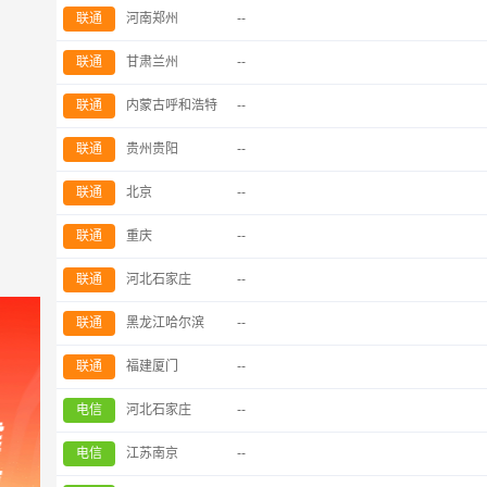
联通
河南郑州
--
联通
甘肃兰州
--
联通
内蒙古呼和浩特
--
联通
贵州贵阳
--
联通
北京
--
联通
重庆
--
联通
河北石家庄
--
联通
黑龙江哈尔滨
--
联通
福建厦门
--
电信
河北石家庄
--
电信
江苏南京
--