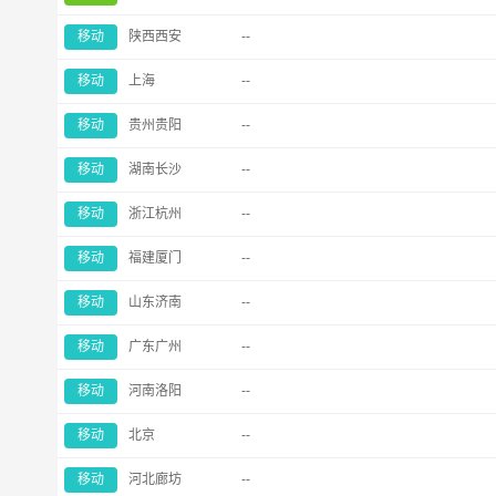
移动
陕西西安
--
移动
上海
--
移动
贵州贵阳
--
移动
湖南长沙
--
移动
浙江杭州
--
移动
福建厦门
--
移动
山东济南
--
移动
广东广州
--
移动
河南洛阳
--
移动
北京
--
移动
河北廊坊
--