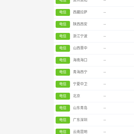
电信
贵州贵阳
--
电信
西藏拉萨
--
电信
陕西西安
--
电信
浙江宁波
--
电信
山西晋中
--
电信
海南海口
--
电信
青海西宁
--
电信
宁夏中卫
--
电信
北京
--
电信
山东青岛
--
电信
广东深圳
--
电信
云南昆明
--