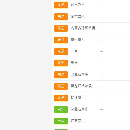
联通
河南郑州
--
联通
甘肃兰州
--
联通
内蒙古呼和浩特
--
联通
贵州贵阳
--
联通
北京
--
联通
重庆
--
联通
河北石家庄
--
联通
黑龙江哈尔滨
--
联通
福建厦门
--
电信
河北石家庄
--
电信
江苏南京
--