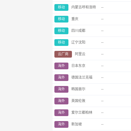
移动
内蒙古呼和浩特
--
移动
重庆
--
移动
四川成都
--
移动
辽宁沈阳
--
云厂商
阿里云
--
海外
日本东京
--
海外
德国法兰克福
--
海外
韩国首尔
--
海外
英国伦敦
--
海外
爱尔兰都柏林
--
海外
新加坡
--