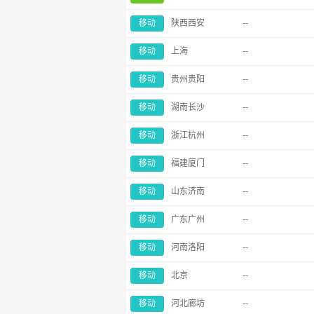
移动
陕西西安
--
移动
上海
--
移动
贵州贵阳
--
移动
湖南长沙
--
移动
浙江杭州
--
移动
福建厦门
--
移动
山东济南
--
移动
广东广州
--
移动
河南洛阳
--
移动
北京
--
移动
河北廊坊
--