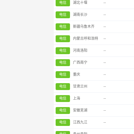
电信
湖北十堰
--
电信
湖南长沙
--
电信
新疆乌鲁木齐
--
电信
内蒙古呼和浩特
--
电信
河南洛阳
--
电信
广西南宁
--
电信
重庆
--
电信
甘肃兰州
--
电信
上海
--
电信
安徽芜湖
--
电信
江西九江
--