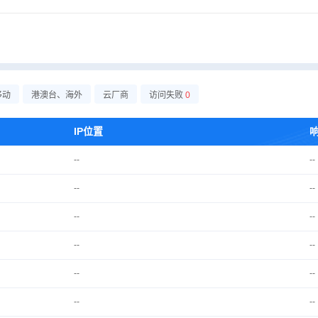
移动
港澳台、海外
云厂商
访问失败
0
IP位置
--
--
--
--
--
--
--
--
--
--
--
--