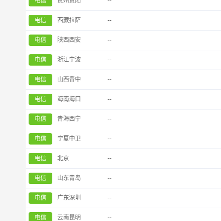
电信
贵州贵阳
--
电信
西藏拉萨
--
电信
陕西西安
--
电信
浙江宁波
--
电信
山西晋中
--
电信
海南海口
--
电信
青海西宁
--
电信
宁夏中卫
--
电信
北京
--
电信
山东青岛
--
电信
广东深圳
--
电信
云南昆明
--