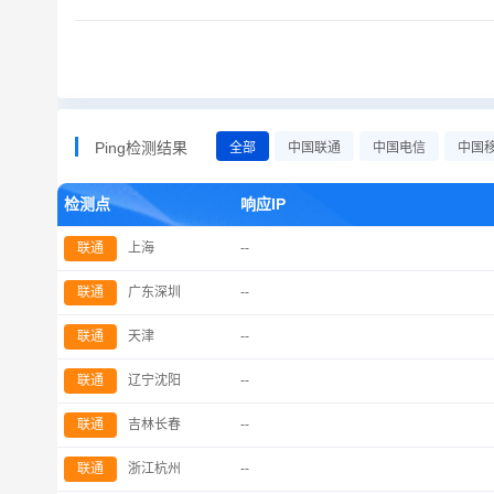
Ping检测结果
全部
中国联通
中国电信
中国
检测点
响应IP
联通
上海
--
联通
广东深圳
--
联通
天津
--
联通
辽宁沈阳
--
联通
吉林长春
--
联通
浙江杭州
--