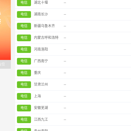
电信
湖北十堰
--
电信
湖南长沙
--
电信
新疆乌鲁木齐
--
电信
内蒙古呼和浩特
--
电信
河南洛阳
--
电信
广西南宁
--
告位
电信
重庆
--
电信
甘肃兰州
--
电信
上海
--
电信
安徽芜湖
--
电信
江西九江
--