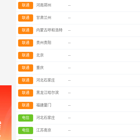
联通
河南郑州
--
联通
甘肃兰州
--
联通
内蒙古呼和浩特
--
联通
贵州贵阳
--
联通
北京
--
联通
重庆
--
联通
河北石家庄
--
联通
黑龙江哈尔滨
--
联通
福建厦门
--
电信
河北石家庄
--
电信
江苏南京
--