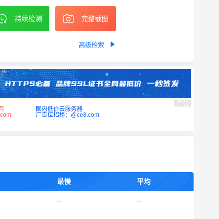
持续检测
完整截图
高级检索
广告
广告
月
国内低价云服务器
com
广告位招租：@ce8.com
最慢
平均
--
--