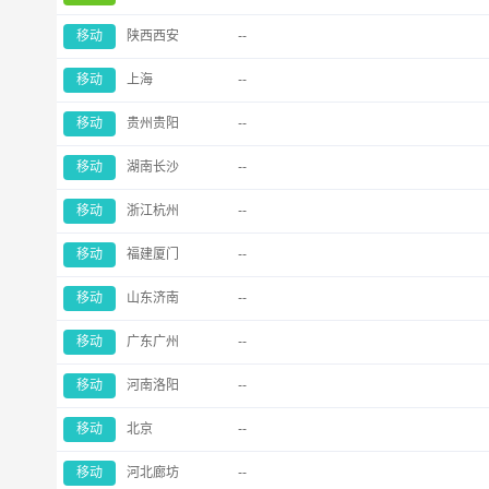
移动
陕西西安
--
移动
上海
--
移动
贵州贵阳
--
移动
湖南长沙
--
移动
浙江杭州
--
移动
福建厦门
--
移动
山东济南
--
移动
广东广州
--
移动
河南洛阳
--
移动
北京
--
移动
河北廊坊
--