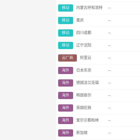
移动
内蒙古呼和浩特
--
移动
重庆
--
移动
四川成都
--
移动
辽宁沈阳
--
云厂商
阿里云
--
海外
日本东京
--
海外
德国法兰克福
--
海外
韩国首尔
--
海外
英国伦敦
--
海外
爱尔兰都柏林
--
海外
新加坡
--