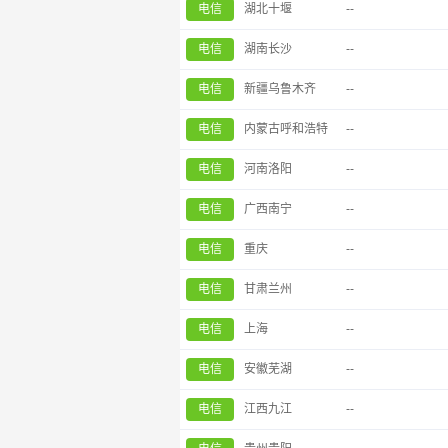
电信
湖北十堰
--
电信
湖南长沙
--
电信
新疆乌鲁木齐
--
电信
内蒙古呼和浩特
--
电信
河南洛阳
--
电信
广西南宁
--
电信
重庆
--
电信
甘肃兰州
--
电信
上海
--
电信
安徽芜湖
--
电信
江西九江
--