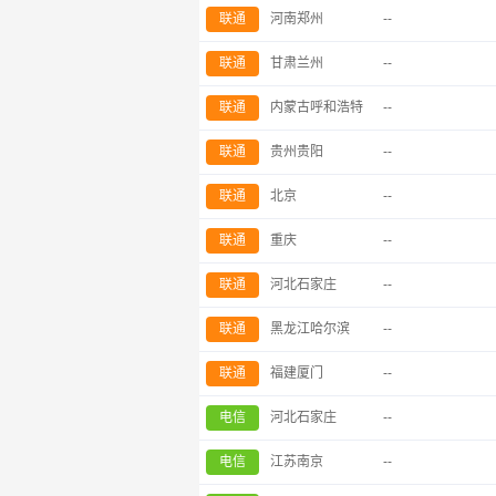
联通
河南郑州
--
联通
甘肃兰州
--
联通
内蒙古呼和浩特
--
联通
贵州贵阳
--
联通
北京
--
联通
重庆
--
联通
河北石家庄
--
联通
黑龙江哈尔滨
--
联通
福建厦门
--
电信
河北石家庄
--
电信
江苏南京
--