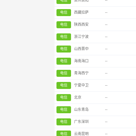
电信
贵州贵阳
--
电信
西藏拉萨
--
电信
陕西西安
--
电信
浙江宁波
--
电信
山西晋中
--
电信
海南海口
--
电信
青海西宁
--
电信
宁夏中卫
--
电信
北京
--
电信
山东青岛
--
电信
广东深圳
--
电信
云南昆明
--