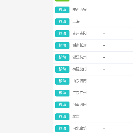
移动
陕西西安
--
移动
上海
--
移动
贵州贵阳
--
移动
湖南长沙
--
移动
浙江杭州
--
移动
福建厦门
--
移动
山东济南
--
移动
广东广州
--
移动
河南洛阳
--
移动
北京
--
移动
河北廊坊
--