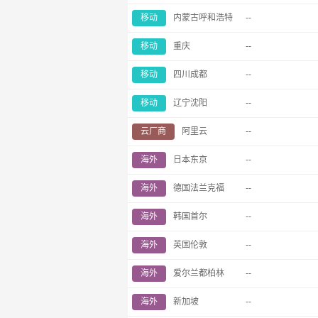
移动
内蒙古呼和浩特
--
移动
重庆
--
移动
四川成都
--
移动
辽宁沈阳
--
云厂商
阿里云
--
海外
日本东京
--
海外
德国法兰克福
--
海外
韩国首尔
--
海外
英国伦敦
--
海外
爱尔兰都柏林
--
海外
新加坡
--