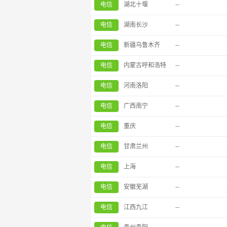
电信
湖北十堰
--
电信
湖南长沙
--
电信
新疆乌鲁木齐
--
电信
内蒙古呼和浩特
--
电信
河南洛阳
--
电信
广西南宁
--
电信
重庆
--
电信
甘肃兰州
--
电信
上海
--
电信
安徽芜湖
--
电信
江西九江
--