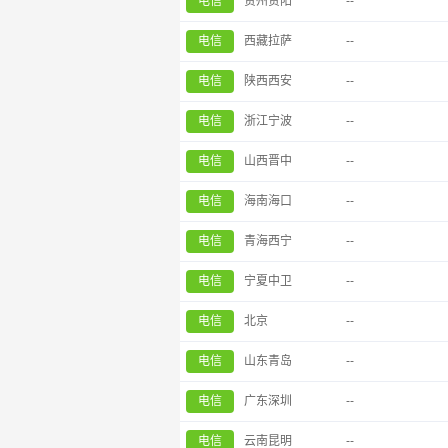
电信
贵州贵阳
--
电信
西藏拉萨
--
电信
陕西西安
--
电信
浙江宁波
--
电信
山西晋中
--
电信
海南海口
--
电信
青海西宁
--
电信
宁夏中卫
--
电信
北京
--
电信
山东青岛
--
电信
广东深圳
--
电信
云南昆明
--