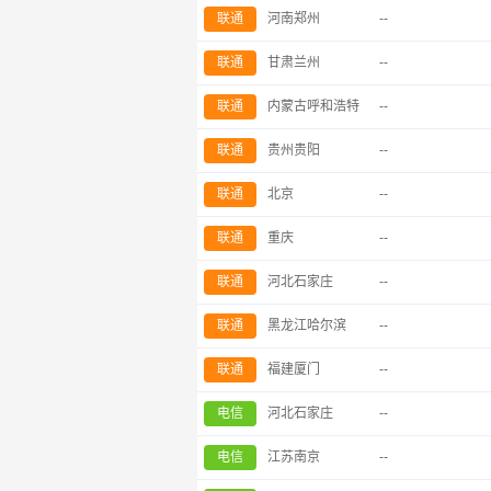
联通
河南郑州
--
联通
甘肃兰州
--
联通
内蒙古呼和浩特
--
联通
贵州贵阳
--
联通
北京
--
联通
重庆
--
联通
河北石家庄
--
联通
黑龙江哈尔滨
--
联通
福建厦门
--
电信
河北石家庄
--
电信
江苏南京
--