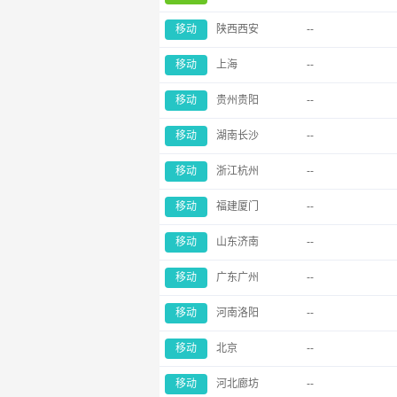
移动
陕西西安
--
移动
上海
--
移动
贵州贵阳
--
移动
湖南长沙
--
移动
浙江杭州
--
移动
福建厦门
--
移动
山东济南
--
移动
广东广州
--
移动
河南洛阳
--
移动
北京
--
移动
河北廊坊
--