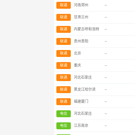
联通
河南郑州
--
联通
甘肃兰州
--
联通
内蒙古呼和浩特
--
联通
贵州贵阳
--
联通
北京
--
联通
重庆
--
联通
河北石家庄
--
联通
黑龙江哈尔滨
--
联通
福建厦门
--
电信
河北石家庄
--
电信
江苏南京
--