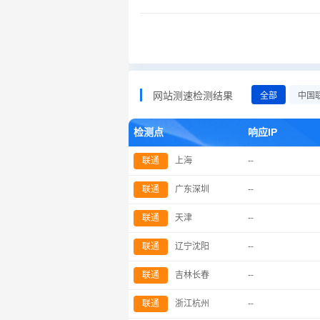
网站测速检测结果
全部
中国
检测点
响应IP
联通
上海
--
联通
广东深圳
--
联通
天津
--
联通
辽宁沈阳
--
联通
吉林长春
--
联通
浙江杭州
--