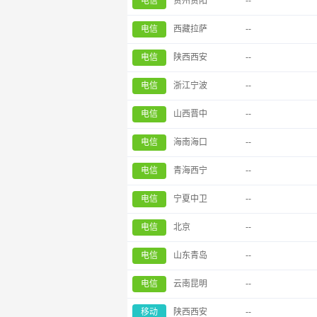
电信
贵州贵阳
--
电信
西藏拉萨
--
电信
陕西西安
--
电信
浙江宁波
--
电信
山西晋中
--
电信
海南海口
--
电信
青海西宁
--
电信
宁夏中卫
--
电信
北京
--
电信
山东青岛
--
电信
云南昆明
--
移动
陕西西安
--