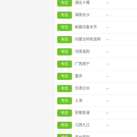
电信
湖北十堰
--
电信
湖南长沙
--
电信
新疆乌鲁木齐
--
电信
内蒙古呼和浩特
--
电信
河南洛阳
--
电信
广西南宁
--
电信
重庆
--
电信
甘肃兰州
--
电信
上海
--
电信
安徽芜湖
--
电信
江西九江
--