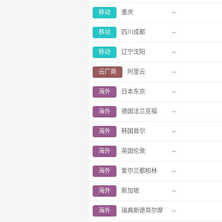
移动
重庆
--
移动
四川成都
--
移动
辽宁沈阳
--
云厂商
阿里云
--
海外
日本东京
--
海外
德国法兰克福
--
海外
韩国首尔
--
海外
英国伦敦
--
海外
爱尔兰都柏林
--
海外
新加坡
--
海外
瑞典斯德哥尔摩
--