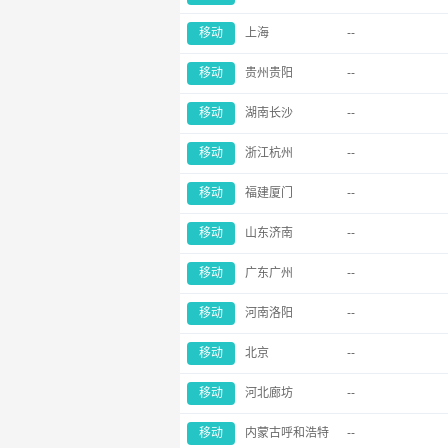
移动
上海
--
移动
贵州贵阳
--
移动
湖南长沙
--
移动
浙江杭州
--
移动
福建厦门
--
移动
山东济南
--
移动
广东广州
--
移动
河南洛阳
--
移动
北京
--
移动
河北廊坊
--
移动
内蒙古呼和浩特
--