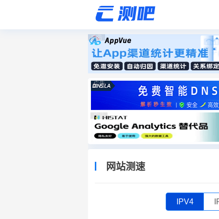
广告
广告
广告
网站测速
IPV4
I