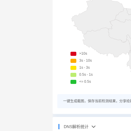
一键生成截图，保存当前检测结果，分享给
DNS解析统计