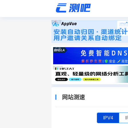
广告
广告
广告
网站测速
IPV4
I