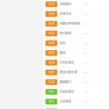
联通
河南郑州
--
联通
甘肃兰州
--
联通
内蒙古呼和浩特
--
联通
贵州贵阳
--
联通
北京
--
联通
重庆
--
联通
河北石家庄
--
联通
黑龙江哈尔滨
--
联通
福建厦门
--
电信
河北石家庄
--
电信
江苏南京
--