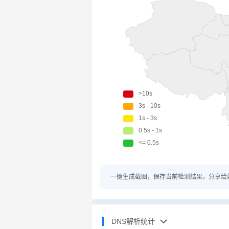
一键生成截图，保存当前检测结果，分享给
DNS解析统计