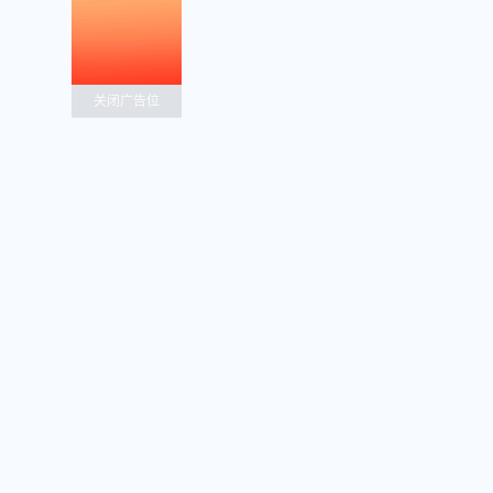
关闭广告位