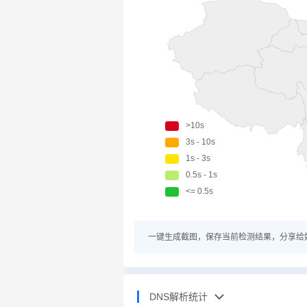
一键生成截图，保存当前检测结果，分享给
DNS解析统计