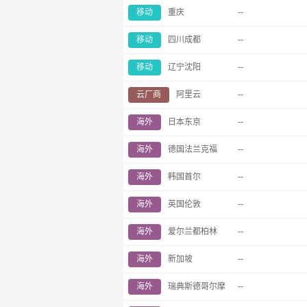
移动
重庆
--
移动
四川成都
--
移动
辽宁沈阳
--
云厂商
阿里云
--
海外
日本东京
--
海外
德国法兰克福
--
海外
韩国首尔
--
海外
英国伦敦
--
海外
爱尔兰都柏林
--
海外
新加坡
--
海外
瑞典斯德哥尔摩
--