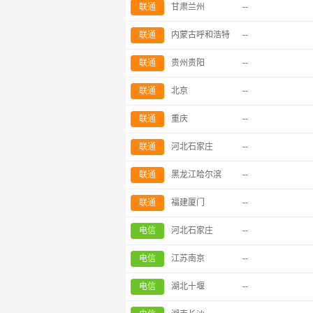
联通
甘肃兰州
--
联通
内蒙古呼和浩特
--
联通
贵州贵阳
--
联通
北京
--
联通
重庆
--
联通
河北石家庄
--
联通
黑龙江哈尔滨
--
联通
福建厦门
--
电信
河北石家庄
--
电信
江苏南京
--
电信
湖北十堰
--