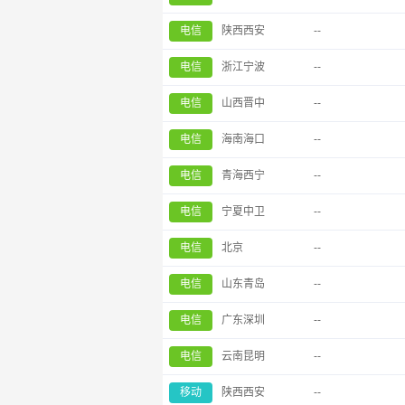
电信
陕西西安
--
电信
浙江宁波
--
电信
山西晋中
--
电信
海南海口
--
电信
青海西宁
--
电信
宁夏中卫
--
电信
北京
--
电信
山东青岛
--
电信
广东深圳
--
电信
云南昆明
--
移动
陕西西安
--