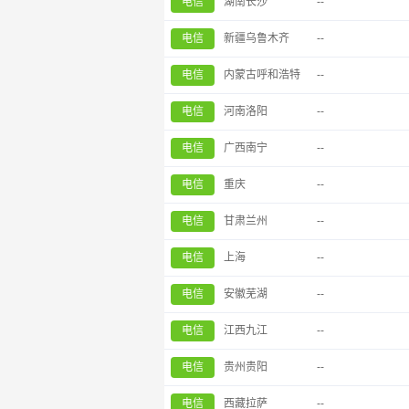
电信
湖南长沙
--
电信
新疆乌鲁木齐
--
电信
内蒙古呼和浩特
--
电信
河南洛阳
--
电信
广西南宁
--
电信
重庆
--
电信
甘肃兰州
--
电信
上海
--
电信
安徽芜湖
--
电信
江西九江
--
电信
贵州贵阳
--
电信
西藏拉萨
--