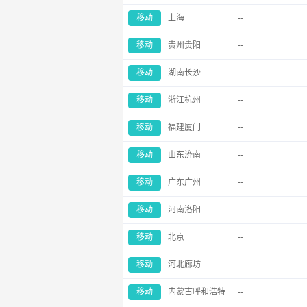
移动
上海
--
移动
贵州贵阳
--
移动
湖南长沙
--
移动
浙江杭州
--
移动
福建厦门
--
移动
山东济南
--
移动
广东广州
--
移动
河南洛阳
--
移动
北京
--
移动
河北廊坊
--
移动
内蒙古呼和浩特
--