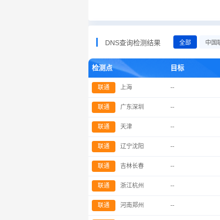
DNS查询检测结果
全部
中国
检测点
目标
联通
上海
--
联通
广东深圳
--
联通
天津
--
联通
辽宁沈阳
--
联通
吉林长春
--
联通
浙江杭州
--
联通
河南郑州
--