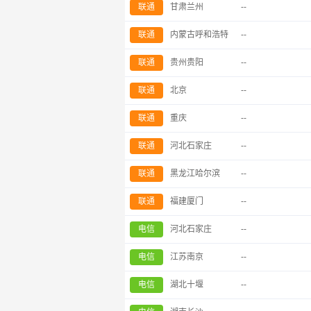
联通
甘肃兰州
--
联通
内蒙古呼和浩特
--
联通
贵州贵阳
--
联通
北京
--
联通
重庆
--
联通
河北石家庄
--
联通
黑龙江哈尔滨
--
联通
福建厦门
--
电信
河北石家庄
--
电信
江苏南京
--
电信
湖北十堰
--