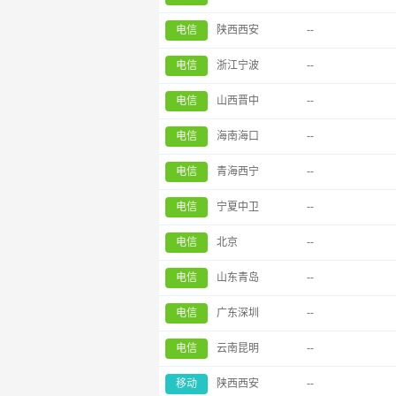
电信
陕西西安
--
电信
浙江宁波
--
电信
山西晋中
--
电信
海南海口
--
电信
青海西宁
--
电信
宁夏中卫
--
电信
北京
--
电信
山东青岛
--
电信
广东深圳
--
电信
云南昆明
--
移动
陕西西安
--