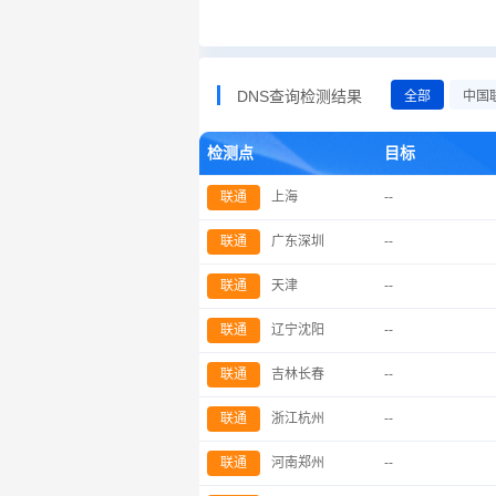
DNS查询检测结果
全部
中国
检测点
目标
联通
上海
--
联通
广东深圳
--
联通
天津
--
联通
辽宁沈阳
--
联通
吉林长春
--
联通
浙江杭州
--
联通
河南郑州
--