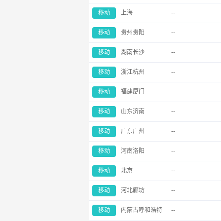
移动
上海
--
移动
贵州贵阳
--
移动
湖南长沙
--
移动
浙江杭州
--
移动
福建厦门
--
移动
山东济南
--
移动
广东广州
--
移动
河南洛阳
--
移动
北京
--
移动
河北廊坊
--
移动
内蒙古呼和浩特
--