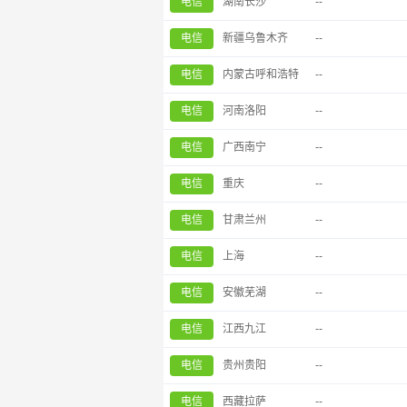
电信
湖南长沙
--
电信
新疆乌鲁木齐
--
电信
内蒙古呼和浩特
--
电信
河南洛阳
--
电信
广西南宁
--
电信
重庆
--
电信
甘肃兰州
--
电信
上海
--
电信
安徽芜湖
--
电信
江西九江
--
电信
贵州贵阳
--
电信
西藏拉萨
--