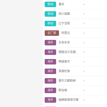
移动
重庆
--
移动
四川成都
--
移动
辽宁沈阳
--
云厂商
阿里云
--
海外
日本东京
--
海外
德国法兰克福
--
海外
韩国首尔
--
海外
英国伦敦
--
海外
爱尔兰都柏林
--
海外
新加坡
--
海外
瑞典斯德哥尔摩
--