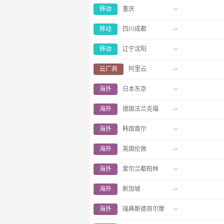
移动
重庆
--
移动
四川成都
--
移动
辽宁沈阳
--
云厂商
阿里云
--
海外
日本东京
--
海外
德国法兰克福
--
海外
韩国首尔
--
海外
英国伦敦
--
海外
爱尔兰都柏林
--
海外
新加坡
--
海外
瑞典斯德哥尔摩
--