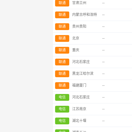
联通
甘肃兰州
--
联通
内蒙古呼和浩特
--
联通
贵州贵阳
--
联通
北京
--
联通
重庆
--
联通
河北石家庄
--
联通
黑龙江哈尔滨
--
联通
福建厦门
--
电信
河北石家庄
--
电信
江苏南京
--
电信
湖北十堰
--