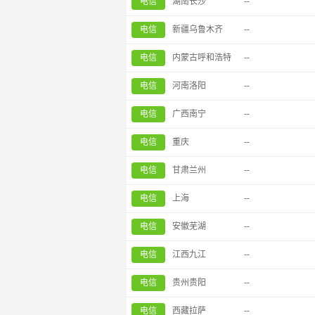
电信
湖南长沙
--
电信
新疆乌鲁木齐
--
电信
内蒙古呼和浩特
--
电信
河南洛阳
--
电信
广西南宁
--
电信
重庆
--
电信
甘肃兰州
--
电信
上海
--
电信
安徽芜湖
--
电信
江西九江
--
电信
贵州贵阳
--
电信
西藏拉萨
--