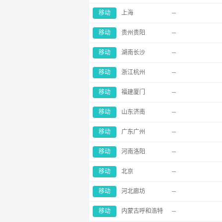
移动
上海
--
移动
贵州贵阳
--
移动
湖南长沙
--
移动
浙江杭州
--
移动
福建厦门
--
移动
山东济南
--
移动
广东广州
--
移动
河南洛阳
--
移动
北京
--
移动
河北廊坊
--
移动
内蒙古呼和浩特
--