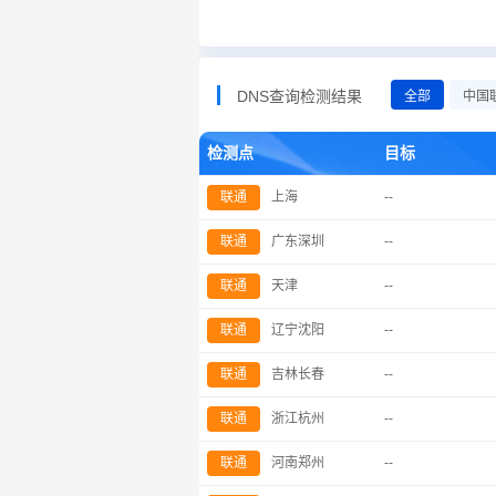
DNS查询检测结果
全部
中国
检测点
目标
联通
上海
--
联通
广东深圳
--
联通
天津
--
联通
辽宁沈阳
--
联通
吉林长春
--
联通
浙江杭州
--
联通
河南郑州
--