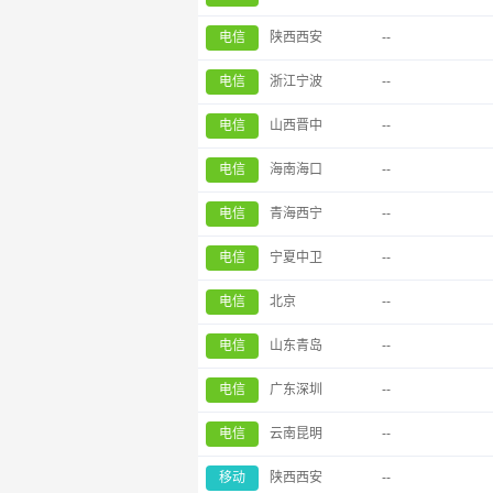
电信
陕西西安
--
电信
浙江宁波
--
电信
山西晋中
--
电信
海南海口
--
电信
青海西宁
--
电信
宁夏中卫
--
电信
北京
--
电信
山东青岛
--
电信
广东深圳
--
电信
云南昆明
--
移动
陕西西安
--