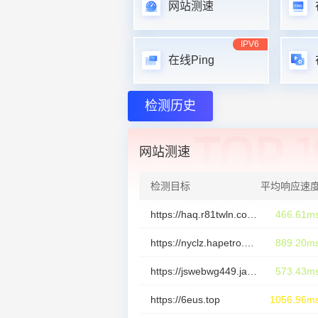
网站测速
IPV6
在线Ping
检测历史
网站测速
检测目标
平均响应速
https://haq.r81twln.com:25118
466.61m
https://nyclz.hapetro.com/?137027
889.20m
https://jswebwg449.japanwest.cloudapp.azure.com:5678/?cid=9595095
573.43m
https://6eus.top
1056.96m