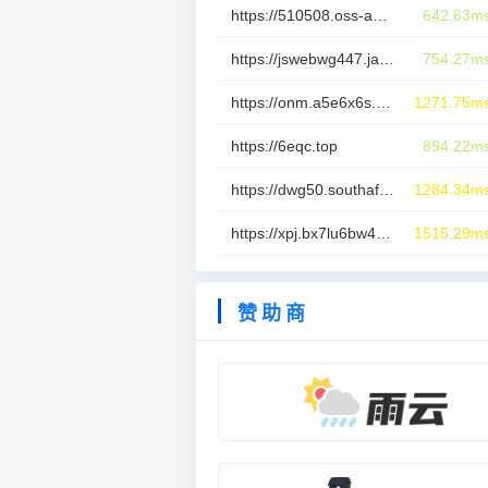
https://510508.oss-accelerate.aliyuncs.com/b6f8f44e0fdcbf7110dfbd5a4b56f9bb.png
642.63m
https://jswebwg447.japanwest.cloudapp.azure.com:5678/?cid=4025591
754.27m
https://onm.a5e6x6s.com
1271.75m
https://6eqc.top
894.22m
https://dwg50.southafricanorth.cloudapp.azure.com:8787/?cid=545420
1284.34m
https://xpj.bx7lu6bw4.top
1515.29m
赞助商